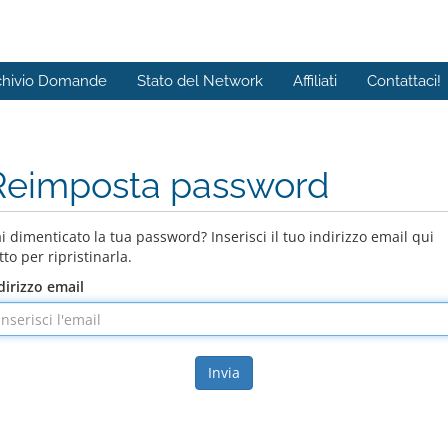
chivio Domande
Stato del Network
Affiliati
Contattaci!
Reimposta password
i dimenticato la tua password? Inserisci il tuo indirizzo email qui
tto per ripristinarla.
dirizzo email
Invia