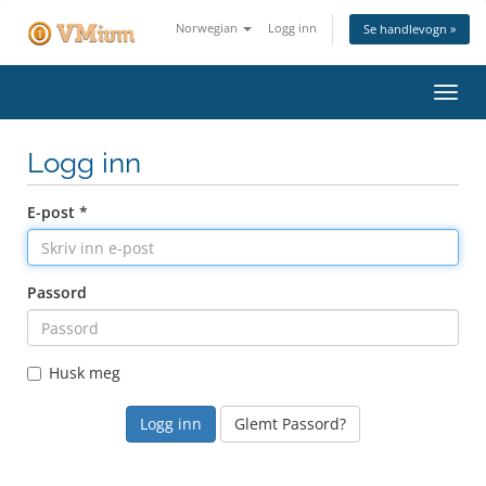
Norwegian
Logg inn
Se handlevogn »
Bytt
navig
Logg inn
E-post *
Passord
Husk meg
Glemt Passord?