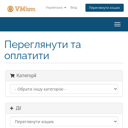
Українська
Вхід
Переглянути кошик
Пере
наві
Переглянути та
оплатити
Категорії
Дії